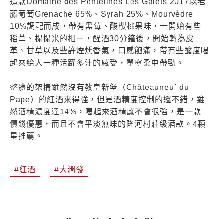
這款Domaine des Pentelines Les Galets 2017以老
藤葡萄Grenache 65%、Syrah 25%、Mourvèdre
10%調配而成，帶有黑莓、酸櫻桃果味，一開始有些
稻草、榻榻米的相ㄧ，醒酒30分鐘後，開始轉為皮
革、甘草以及些許煙燻香氣，口感飽滿，帶有些酸度喝
起來給人一種活躍多汁的感受，單寧柔中帶勁。
整體的架構雖然沒有教皇新堡（Châteauneuf-du-
Pape）的紅酒來得強，但是酒精度控制的還不錯，雖
然酒精濃度達14%，喝起來酒精感不會很強，是一款
價錢優惠，而且不會平淡無味的隆河村莊級酒款。4顆
星推薦。
紅酒
大潤發