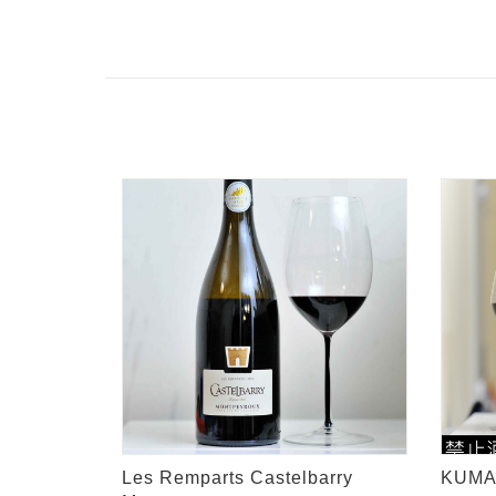
Les Remparts Castelbarry
KUMAL