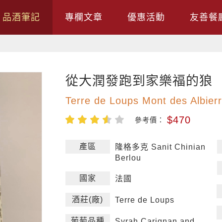
品酒筆記
專欄文章
優惠活動
友善餐
從大潤發跑到家樂福的狼
Terre de Loups Mont des Albier
$470
參考價：
產區
隆格多克 Sanit Chinian
Berlou
國家
法國
酒莊(廠)
Terre de Loups
葡萄品種
Syrah Carignan and