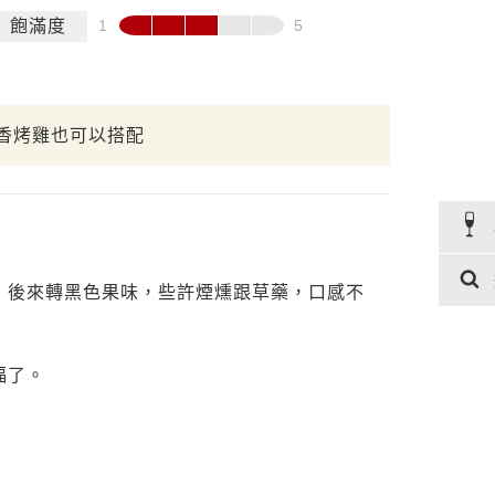
飽滿度
香烤雞也可以搭配
，後來轉黑色果味，些許煙燻跟草藥，口感不
福了。