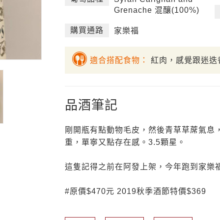
Grenache 混釀(100%)
購買通路
家樂福
適合搭配食物：
紅肉，感覺跟迷迭
品酒筆記
剛開瓶有點動物毛皮，然後青草草蓆氣息
重，單寧又點存在感。3.5顆星。
這隻記得之前在阿發上架，今年跑到家樂
#原價$470元 2019秋季酒節特價$369