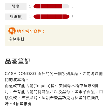
酸度
飽滿度
適合搭配食物：
炭烤牛排
品酒筆記
CASA DONOSO 酒莊的另一個系列產品，之前喝過他
們的波本桶。
而這款在龍舌蘭(TequiIa)桶和美國橡木桶中陳釀8個
月，帶有龍舌蘭的特殊氣息以及黑莓、黑李子香氣，口
感柔軟，單寧絲滑，尾韻帶些黑巧克力及些許焦糖風
味。4顆星推薦