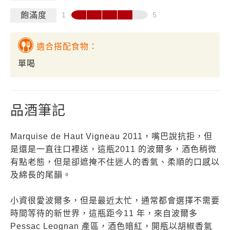
飽滿度
適合搭配食物：
單喝
品酒筆記
Marquise de Haut Vigneau 2011，嘴巴說抗拒，但
是還是一直往口裡送，這瓶2011 的波爾多，酒色稍微
有點老態，但是卻遮掩不住迷人的香氣、柔順的口感以
及綿長的尾韻。
小資很愛波爾多，但是最近太忙，通常都會選擇不需要
時間等待的新世界，這瓶距今11 年，來自波爾多
Pessac Leognan 產區，酒色暗紅，開瓶以胡椒香氣