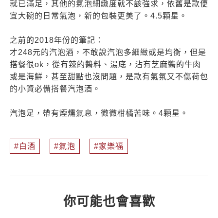
就已滿足，其他的氣泡細緻度就不該強求，依舊是款便
宜大碗的日常氣泡，新的包裝更美了。4.5顆星。
之前的2018年份的筆記：
才248元的汽泡酒，不敢說汽泡多細緻或是均衡，但是
搭餐很ok，從有辣的醬料、湯底，沾有芝麻醬的牛肉
或是海鮮，甚至甜點也沒問題，是款有氣氛又不傷荷包
的小資必備搭餐汽泡酒。
汽泡足，帶有煙燻氣息，微微柑橘苦味。4顆星。
白酒
氣泡
家樂福
你可能也會喜歡