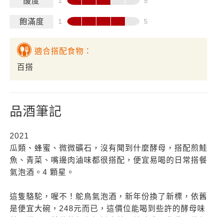
酸度
飽滿度
適合搭配食物：
百搭
品酒筆記
2021
瓜類、蜂蜜、微微礦石，沒有聞到什麼酵母，搭配煎鮭
魚、青菜、嘴邊肉滷味都很搭配，便宜易喝的日常搭餐
氣泡酒。4 顆星。
這隻駱駝，喔不！鴕鳥氣泡酒，新年份換了新標，依舊
是便宜大碗，248元而已，這價位能喝到些許的酵母味