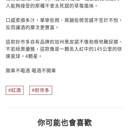
人能夠接受的那種不會太死甜的草莓風味。
口感柔順多汁，單寧些微，尾韻些微苦感不至於不悅，
反而讓酒的層次更豐富。
這款好市多自有品牌的加州黑皮諾不像勃根地難捉摸、
不若紐奧優雅，這款像是一顆丟入紅中的145公里的快
速直球。4顆星。
開車不喝酒 喝酒不開車
紅酒
好市多
你可能也會喜歡