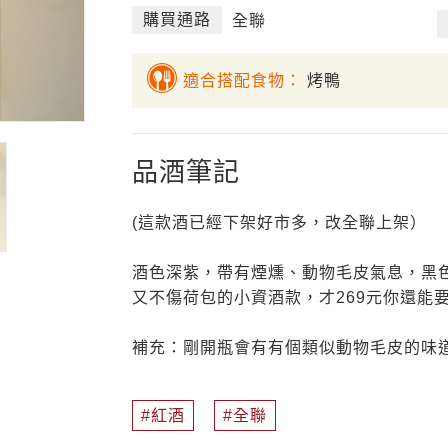
購買通路
全聯
適合搭配食物：
烤鴨
品酒筆記
(這款酒已經下架好市多，改全聯上架）
酒色深紫，帶有煙燻、動物毛皮氣息，黑
又不傷荷包的小資酒款，才269元你還能要
補充：剛開瓶會有有個類似動物毛皮的味
紅酒
全聯