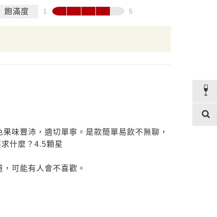
飽滿度
色果味豐沛，適切單寧。是款簡單易飲不無聊，
求什麼？4.5顆星
道，可能有人會不喜歡。