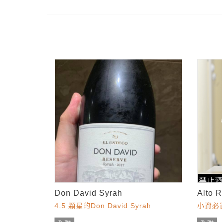
Don David Syrah
Alto 
4.5 顆星的Don David Syrah
小資必買