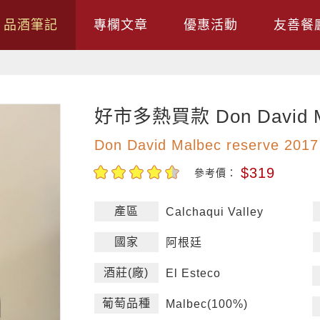
品酒筆記
專欄文章
優惠活動
友善餐
好市多熱買款 Don David M
Don David Malbec reserve 2017
$319
參考價：
產區
Calchaqui Valley
國家
阿根廷
酒莊(廠)
El Esteco
葡萄品種
Malbec(100%)