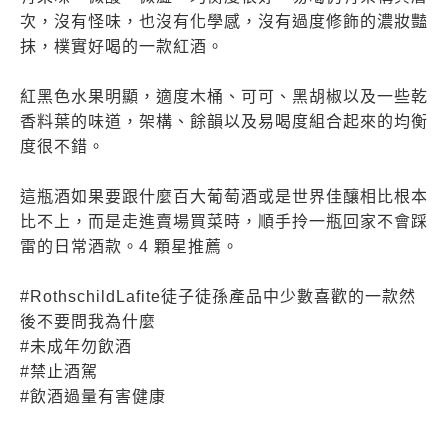
次，沒有怪味，也沒有化學感，沒有過度修飾的濃妝豔
抹，樸實好喝的一款紅酒。
紅黑色水果明顯，適度木桶、可可、黑胡椒以及一些乾
香料葉的味道，架構、餘韻以及易喝度組合起來的均衡
度很不錯。
這瓶酒如果要跟什麼百大葡萄酒或是世界佳釀相比根本
比不上，而是走進賣場買菜時，順手拎一瓶回家不會踩
雷的日常酒款。4 顆星推薦。
#RothschildLafite徒子徒孫產品中少數喜歡的一款然
後不要問我為什麼
#未成年勿飲酒
#禁止酒駕
#飲酒過量有害健康