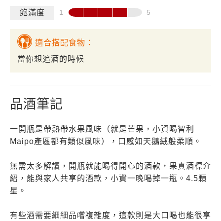
飽滿度
適合搭配食物：
當你想追酒的時候
品酒筆記
一開瓶是帶熱帶水果風味（就是芒果，小資喝智利
Maipo產區都有類似風味），口感如天鵝絨般柔順。
無需太多解讀，開瓶就能喝得開心的酒款，果真酒標介
紹，能與家人共享的酒款，小資一晚喝掉一瓶。4.5顆
星。
有些酒需要細細品嚐複雜度，這款則是大口喝也能很享