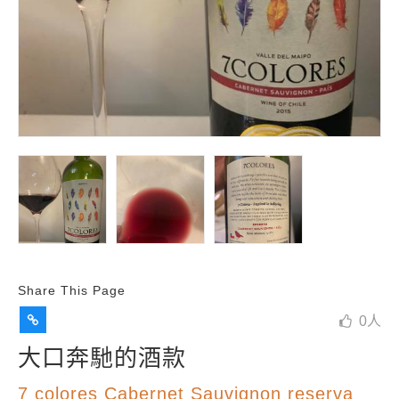
Share This Page
0
人
大口奔馳的酒款
7 colores Cabernet Sauvignon reserva