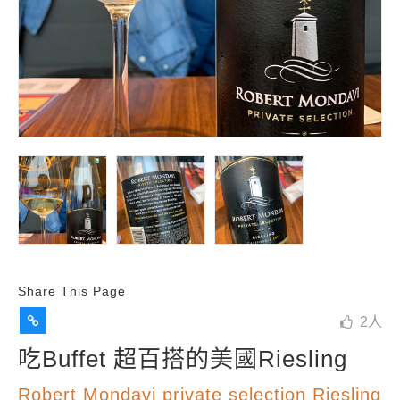
Share This Page
2
人
吃Buffet 超百搭的美國Riesling
Robert Mondavi private selection Riesling