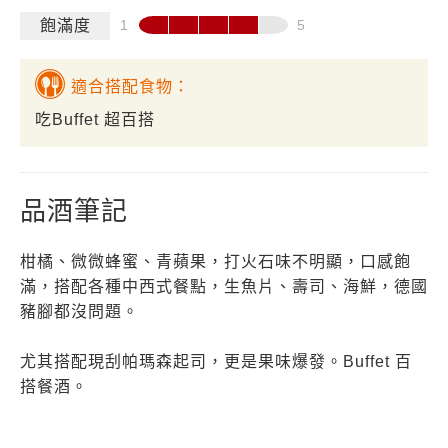
飽滿度
適合搭配食物：
吃Buffet 超百搭
品酒筆記
柑橘、微微蜂蜜、青蘋果，打火石味不明顯，口感飽
滿，搭配各種中西式餐點，生魚片、壽司、海鮮，德國
豬腳都沒問題。
尤其搭配現刮帕瑪森起司，更是果味爆發。Buffet 百
搭餐酒。