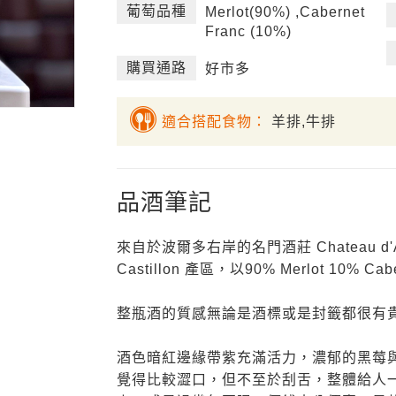
葡萄品種
Merlot(90%) ,Cabernet
Franc (10%)
購買通路
好市多
適合搭配食物：
羊排,牛排
品酒筆記
來自於波爾多右岸的名門酒莊 Chateau d'A
Castillon 產區，以90% Merlot 10% Ca
整瓶酒的質感無論是酒標或是封籤都很有
酒色暗紅邊緣帶紫充滿活力，濃郁的黑莓
覺得比較澀口，但不至於刮舌，整體給人