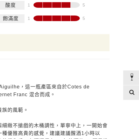
酸度
飽滿度
iguilhe，這一瓶產區來自於Cotes de
bernet Franc 混合而成。
貴族的風範。
與細緻不搶戲的木桶調性，單寧中上，一開始會
一種優雅高貴的感覺，建議建議醒酒1小時以