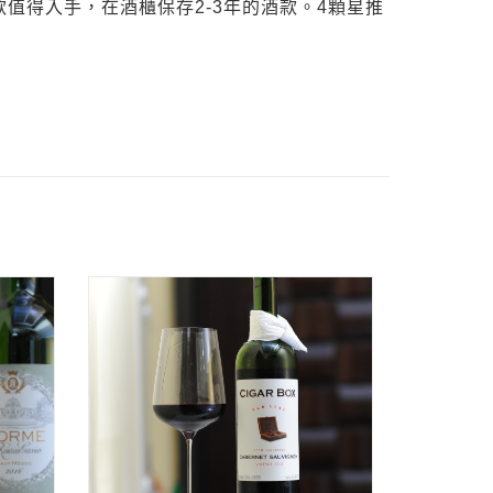
值得入手，在酒櫃保存2-3年的酒款。4顆星推