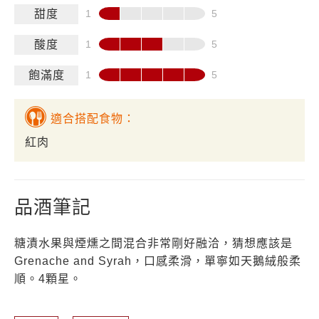
甜度
酸度
飽滿度
適合搭配食物：
紅肉
品酒筆記
糖漬水果與煙燻之間混合非常剛好融洽，猜想應該是
Grenache and Syrah，口感柔滑，單寧如天鵝絨般柔
順。4顆星。