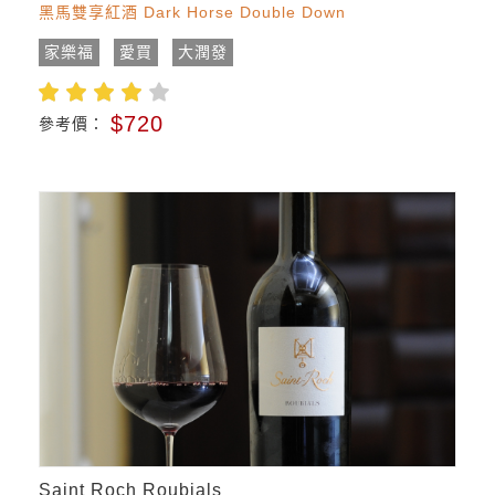
黑馬雙享紅酒 Dark Horse Double Down
家樂福
愛買
大潤發
$720
參考價：
Saint Roch Roubials