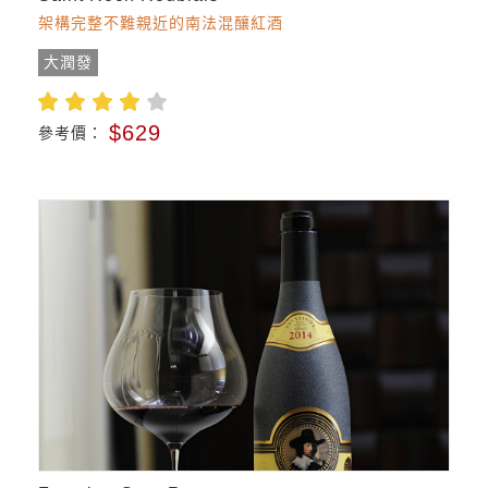
架構完整不難親近的南法混釀紅酒
大潤發
$629
參考價：