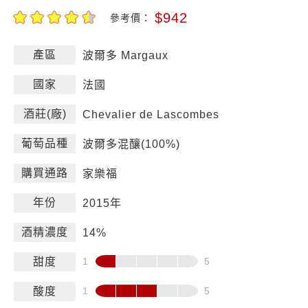
$942
參考價：
產區
波爾多 Margaux
國家
法國
酒莊(廠)
Chevalier de Lascombes
葡萄品種
波爾多混釀(100%)
購買通路
家樂福
年份
2015年
酒精濃度
14%
甜度
酸度