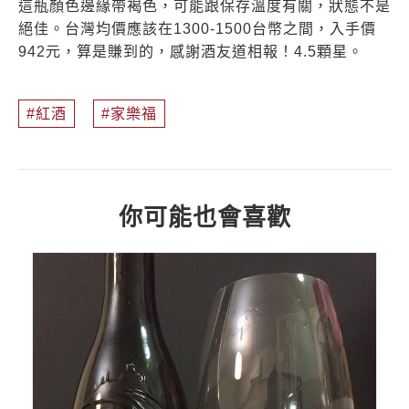
這瓶顏色邊緣帶褐色，可能跟保存溫度有關，狀態不是
絕佳。台灣均價應該在1300-1500台幣之間，入手價
942元，算是賺到的，感謝酒友道相報！4.5顆星。
紅酒
家樂福
你可能也會喜歡