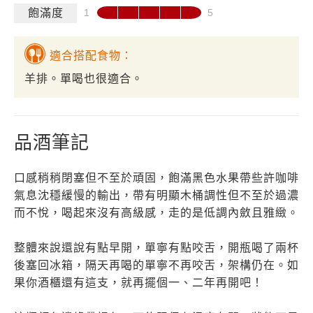
飽滿度
適合搭配食物：
羊排。單喝也很適合。
品酒筆記
口感稍稍閉塞但不至於頑固，飽滿黑色水果帶些許咖啡
氣息沈穩緩慢的輸出，帶有明顯木桶調性但不至於過濃
而不悅，喝起來沒有高級感，走的是低調內斂且雅緻。
整體來說還說有點早開，單寧有點咬舌，開瓶喝了兩杯
後塞回冰箱，隔天再喝的單寧不再咬舌，架構仍在。如
果你酒櫃還有這支，就再擺個一、二年再開吧！