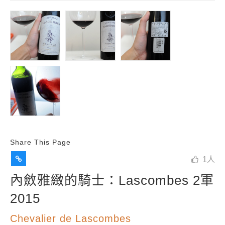
Share This Page
1
人
內斂雅緻的騎士：Lascombes 2軍
2015
Chevalier de Lascombes