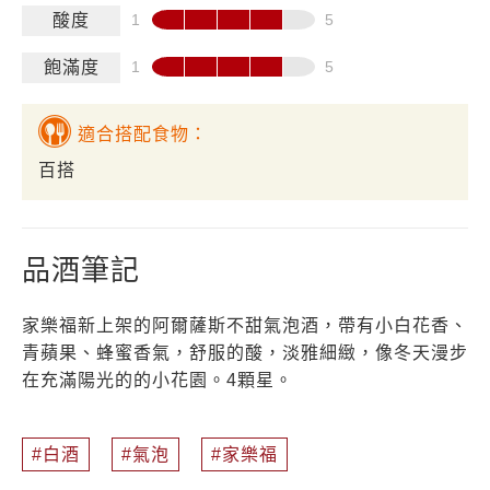
酸度
飽滿度
適合搭配食物：
百搭
品酒筆記
家樂福新上架的阿爾薩斯不甜氣泡酒，帶有小白花香、
青蘋果、蜂蜜香氣，舒服的酸，淡雅細緻，像冬天漫步
在充滿陽光的的小花園。4顆星。
白酒
氣泡
家樂福