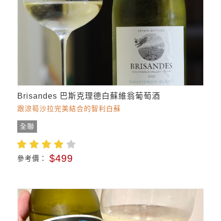
Brisandes 巴斯克理德白蘇維翁葡萄酒
跟涼筍沙拉完美結合的智利白蘇
全聯
$499
參考價：