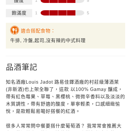
酸度
飽滿度
適合搭配食物：
牛排, 冷盤,起司,沒有辣的中式料理
品酒筆記
知名酒廠Louis Jadot 路易佳鐸酒廠的村莊級薄酒萊
(非新酒)也上架全聯了，這款 以100% Gamay 釀成，
帶有紅色莓果、草莓、黑櫻桃、微微辛香料以及淡淡的
木質調性，帶有舒適的酸度，單寧輕柔，口感細緻愉
悅，是款輕鬆易喝好搭餐的紅酒。
很多人常常問中餐要搭什麼葡萄酒？ 我常常會推薦大