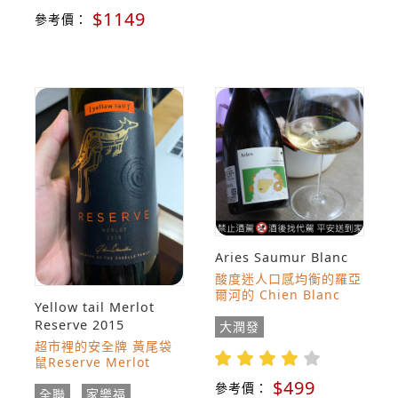
$1149
參考價：
Aries Saumur Blanc
酸度迷人口感均衡的羅亞
爾河的 Chien Blanc
Yellow tail Merlot
Reserve 2015
大潤發
超市裡的安全牌 黃尾袋
鼠Reserve Merlot
$499
參考價：
全聯
家樂福