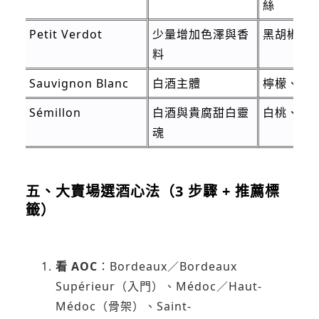
絲
Petit Verdot
少量增加色澤與香
黑胡椒、
料
Sauvignon Blanc
白酒主體
檸檬、柚
Sémillon
白酒與貴腐甜白靈
白桃、蜂
魂
五、大賣場選酒心法（3 步驟 + 推薦標
籤）
看 AOC
：Bordeaux／Bordeaux
Supérieur（入門）、Médoc／Haut-
Médoc（骨架）、Saint-