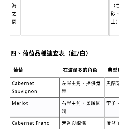
海
（含
之
砂、黏
間
土）
四、葡萄品種速查表（紅/白）
葡萄
在波爾多的角色
典型風味
Cabernet
左岸主角、提供骨
黑醋栗、
Sauvignon
架
Merlot
右岸主角、柔順圓
李子、紅
潤
Cabernet Franc
芳香與線條
覆盆子、