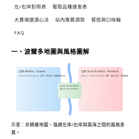
左/右岸對照表
葡萄品種速查表
大賣場選酒心法
站內推薦酒款
餐搭與口味輪
FAQ
一、波爾多地圖與風格圖解
左岸 Médoc／Graves
右岸 Saint-Émilion／Pomerol
Cabernet Sauvignon 主導、礫石壤、結構與陳年力
Merlot／Cabernet Franc 主導、黏土石灰、圓潤易飲
Entre-Deux-Mers
爽口白（SB×Semillon）
示意：非精確地圖，強調左岸/右岸與兩海之間的風格差
異。