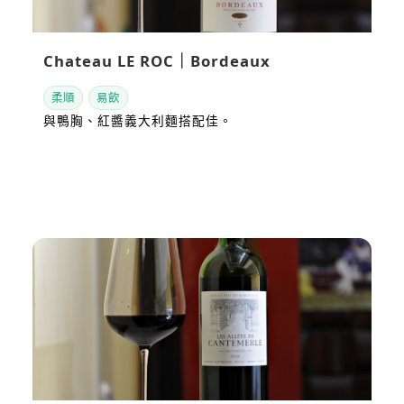
Chateau LE ROC｜Bordeaux
柔順
易飲
與鴨胸、紅醬義大利麵搭配佳。
看站內評測