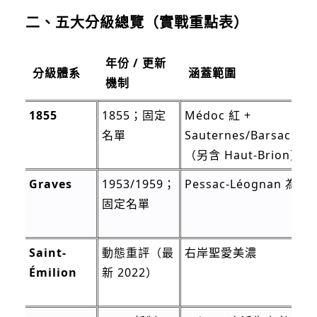
二、五大分級總覽（實戰重點表）
年份 / 更新
分級體系
涵蓋範圍
機制
1855
1855；固定
Médoc 紅 +
名單
Sauternes/Barsac 甜
（另含 Haut-Brion）
Graves
1953/1959；
Pessac-Léognan 為主
固定名單
Saint-
動態重評（最
右岸聖愛美濃
Émilion
新 2022）