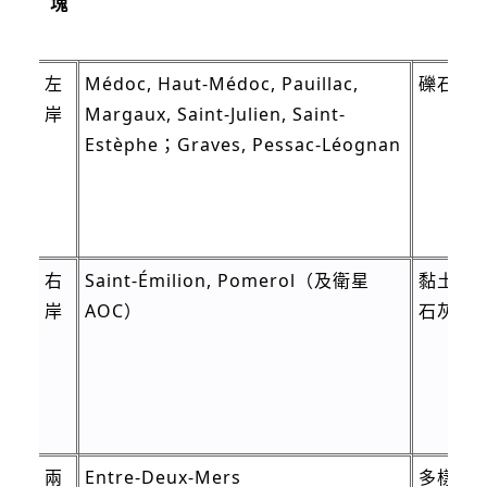
塊
左
Médoc, Haut-Médoc, Pauillac,
礫石壤
岸
Margaux, Saint-Julien, Saint-
Estèphe；Graves, Pessac-Léognan
右
Saint-Émilion, Pomerol（及衛星
黏土、
岸
AOC）
石灰岩
兩
Entre-Deux-Mers
多樣