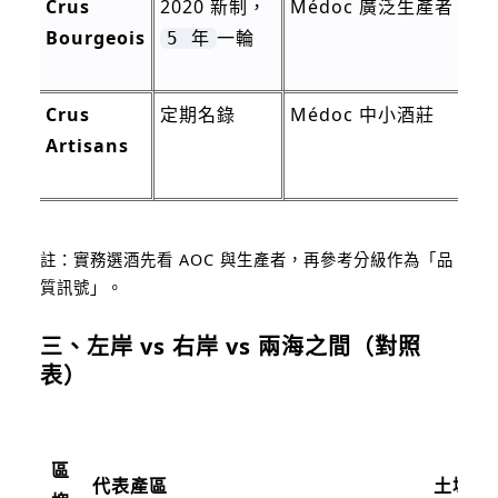
Crus
2020 新制，
Médoc 廣泛生產者
Bourgeois
一輪
5 年
Crus
定期名錄
Médoc 中小酒莊
Artisans
註：實務選酒先看 AOC 與生產者，再參考分級作為「品
質訊號」。
三、左岸 vs 右岸 vs 兩海之間（對照
表）
區
代表產區
土壤