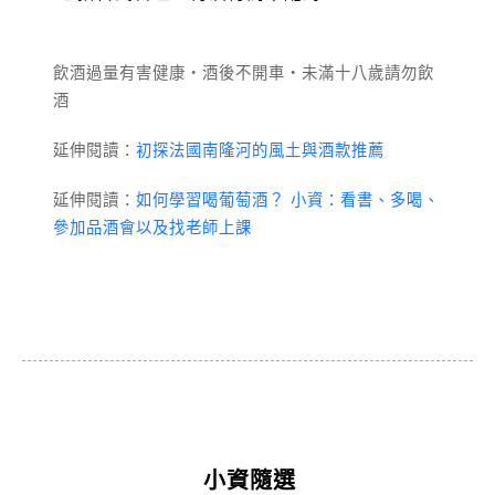
飲酒過量有害健康・酒後不開車・未滿十八歲請勿飲
酒
延伸閱讀：
初探法國南隆河的風土與酒款推薦
延伸閱讀：
如何學習喝葡萄酒？ 小資：看書、多喝、
參加品酒會以及找老師上課
小資隨選