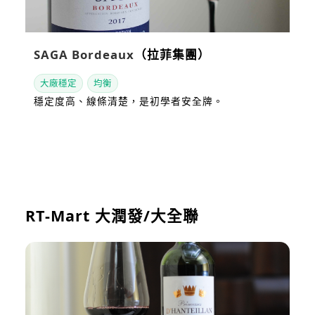
SAGA Bordeaux
（拉菲集團）
大廠穩定
均衡
穩定度高、線條清楚，是初學者安全牌。
看站內評測
RT-Mart 大潤發/大全聯