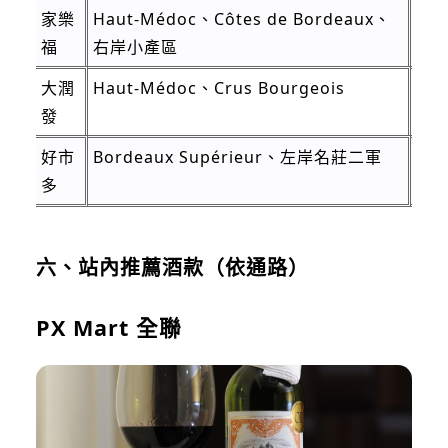
家樂
Haut-Médoc、Côtes de Bordeaux、
左
福
右岸小產區
潤
大潤
Haut-Médoc、Crus Bourgeois
結
發
好市
Bordeaux Supérieur、左岸名莊二軍
大
多
高
六、站內推薦酒款（依通路）
PX Mart 全聯