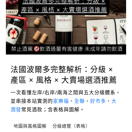
法國波爾多完整解析：分級 ×
產區 × 風格 × 大賣場選酒推薦
一次看懂左岸/右岸/兩海之間與五大分級體系，
並串接本站實測的
家樂福
、
全聯
、
好市多
、
大
潤發
常見酒款；含表格與圖解。
地圖與風格圖解
分級總覽（表格）