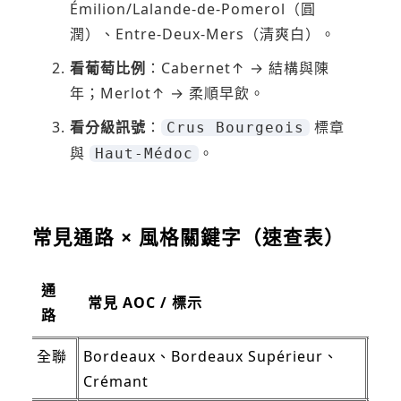
Émilion/Lalande-de-Pomerol（圓
潤）、Entre-Deux-Mers（清爽白）。
看葡萄比例
：Cabernet↑ → 結構與陳
年；Merlot↑ → 柔順早飲。
看分級訊號
：
標章
Crus Bourgeois
與
。
Haut-Médoc
常見通路 × 風格關鍵字（速查表）
通
常見 AOC / 標示
風
路
全聯
Bordeaux、Bordeaux Supérieur、
果
Crémant