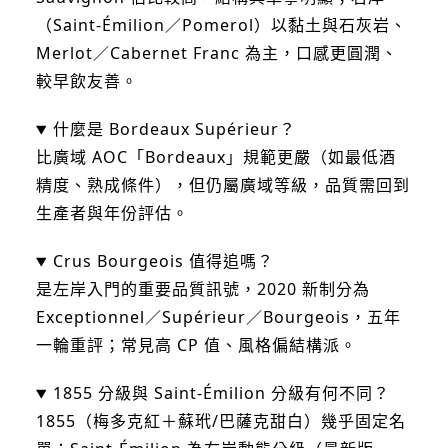
（Saint-Émilion／Pomerol）以黏土與石灰岩、
Merlot／Cabernet Franc 為主，口感更圓潤、
較早飲友善。
什麼是 Bordeaux Supérieur？
比廣域 AOC「Bordeaux」規範更嚴（如最低酒
精度、熟成條件），但仍屬廣域等級，品質需回到
生產者與年份評估。
Crus Bourgeois 值得追嗎？
是左岸入門的重要品質訊號，2020 新制分為
Exceptionnel／Supérieur／Bourgeois，五年
一輪重評；常見高 CP 值、風格偏結構派。
1855 分級與 Saint-Émilion 分級有何不同？
1855（梅多克紅＋蘇玳/巴薩克甜白）幾乎固定名