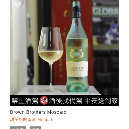
Brown Brothers Moscato
甜美的的澳洲 Moscato