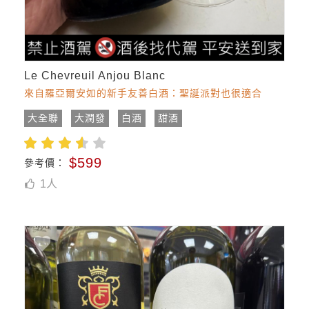
Le Chevreuil Anjou Blanc
來自羅亞爾安如的新手友善白酒：聖誕派對也很適合
大全聯
大潤發
白酒
甜酒
$599
參考價：
1
人