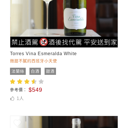
Torres Vina Esmeralda White
微甜不膩的西班牙小天使
法蘭絲
白酒
甜酒
$549
參考價：
1
人