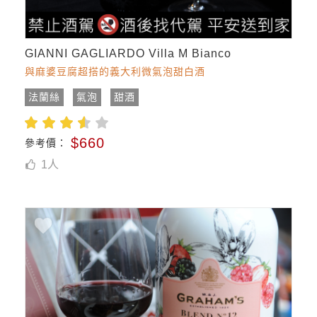
GIANNI GAGLIARDO Villa M Bianco
與麻婆豆腐超搭的義大利微氣泡甜白酒
法蘭絲
氣泡
甜酒
$660
參考價：
1
人