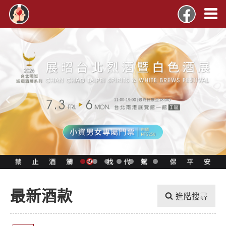
‹
›
最新酒款
進階搜尋