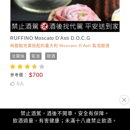
RUFFINO Moscato D'Asti D.O.C.G
與甜點完美搭配的義大利 Moscato D'Asti 氣泡甜酒
法蘭絲
氣泡
甜酒
$700
參考價：
0
人
禁止酒駕，酒後不開車，安全有保障。
飲酒過量，有害健康；未滿十八歲禁止飲酒。