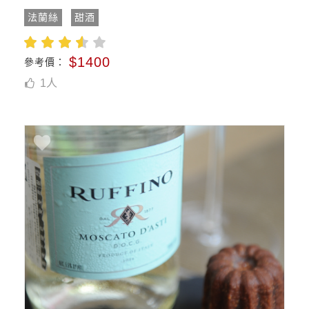
法蘭絲
甜酒
$1400
參考價：
1
人