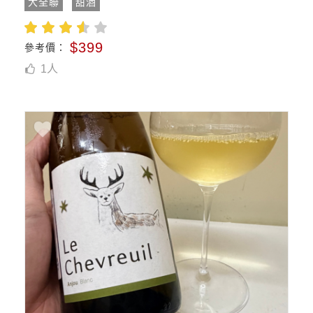
大全聯
甜酒
$399
參考價：
1
人