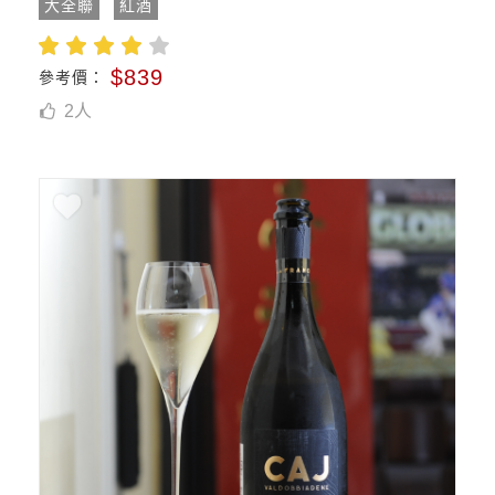
大全聯
紅酒
$839
參考價：
2
人