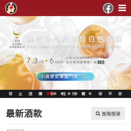
‹
›
最新酒款
進階搜尋