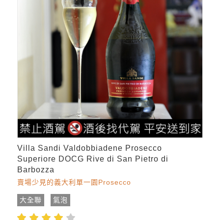
Villa Sandi Valdobbiadene Prosecco
Superiore DOCG Rive di San Pietro di
Barbozza
賣場少見的義大利單一園Prosecco
大全聯
氣泡