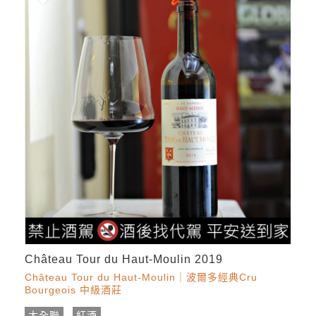
Château Tour du Haut-Moulin 2019
Château Tour du Haut-Moulin｜波爾多經典Cru
Bourgeois 中級酒莊
大全聯
紅酒