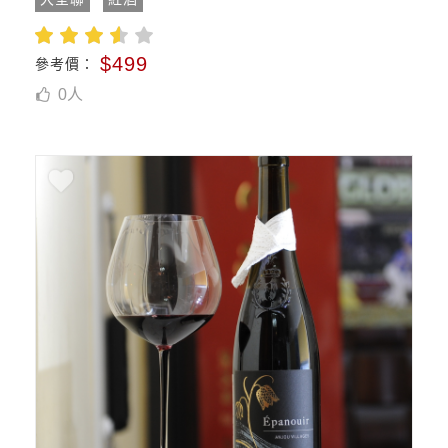
$499
參考價：
0
人