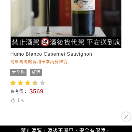
Humo Blanco Cabernet Sauvignon
簡單易喝的智利卡本內蘇維翁
大全聯
紅酒
$569
參考價：
1
人
禁止酒駕，酒後不開車，安全有保障。