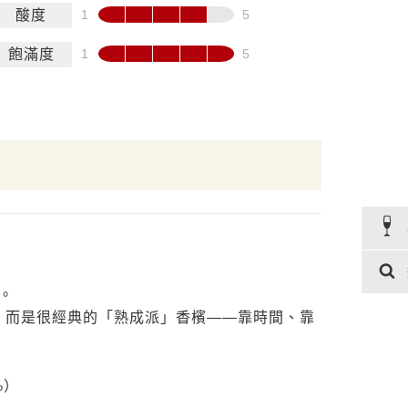
酸度
飽滿度
e。
線，而是很經典的「熟成派」香檳——靠時間、靠
%）