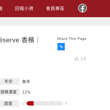
廳
回報小資
會員專區
 Réserve 香檳｜
Share This Page
1
人
年份
無年
酒精濃度
12%
甜度