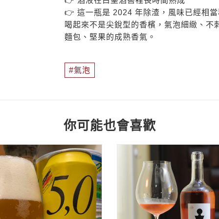
👉 酒液在白堊酒窖裡長時間熟成
👉 這一瓶是 2024 年除渣，風味已經相
喝起來不是尖銳型的香檳，氣泡細緻、不
麵包、堅果的成熟香氣。
氣泡
你可能也會喜歡