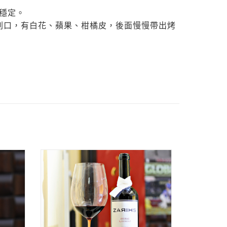
當穩定。
刺口，有白花、蘋果、柑橘皮，後面慢慢帶出烤