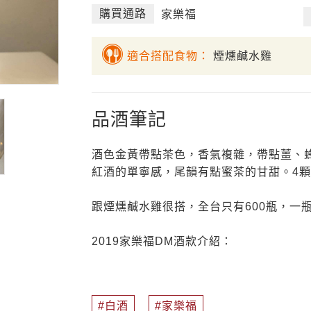
購買通路
家樂福
適合搭配食物：
煙燻鹹水雞
品酒筆記
酒色金黃帶點茶色，香氣複雜，帶點薑、
紅酒的單寧感，尾韻有點蜜茶的甘甜。4
跟煙燻鹹水雞很搭，全台只有600瓶，一
2019家樂福DM酒款介紹：
白酒
家樂福