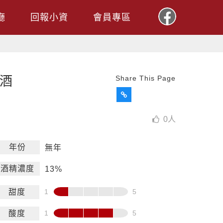
廳
回報小資
會員專區
橘酒
Share This Page
0
人
年份
無年
酒精濃度
13%
甜度
酸度