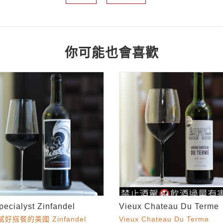
你可能也會喜歡
pecialyst Zinfandel
Vieux Chateau Du Terme
好搭餐的美國 Zinfandel
Vieux Chateau Du Terme