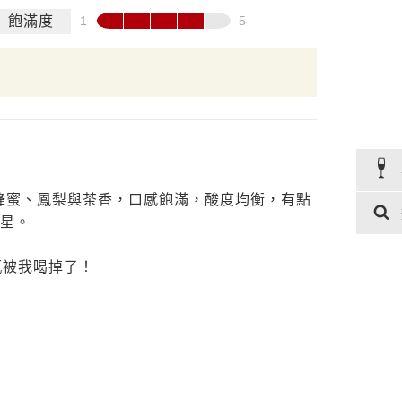
飽滿度
蜂蜜、鳳梨與茶香，口感飽滿，酸度均衡，有點
顆星。
瓶被我喝掉了！