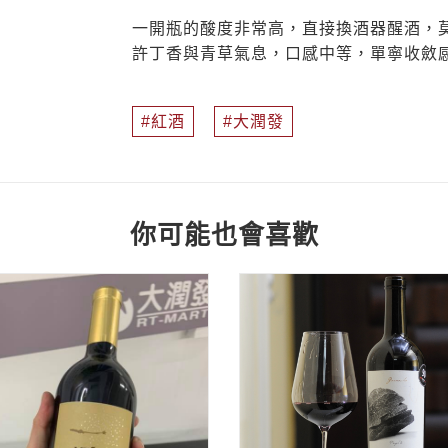
一開瓶的酸度非常高，直接換酒器醒酒，
許丁香與青草氣息，口感中等，單寧收斂感
紅酒
大潤發
你可能也會喜歡