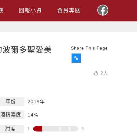
廳
回報小資
會員專區
的波爾多聖愛美
Share This Page
2
人
年份
2019年
酒精濃度
14%
甜度