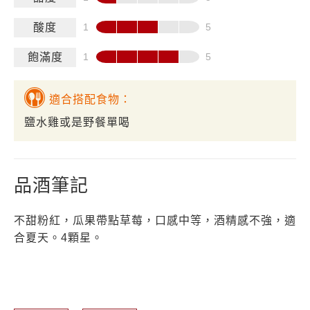
酸度
飽滿度
適合搭配食物：
鹽水雞或是野餐單喝
品酒筆記
不甜粉紅，瓜果帶點草莓，口感中等，酒精感不強，適
合夏天。4顆星。