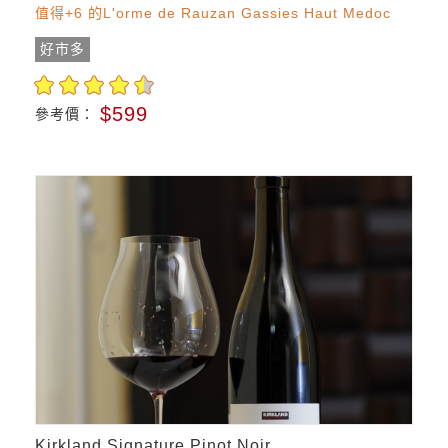
值得+6 的L'orme de Rauzan Gassies Haut Medoc
好市多
$599
參考價：
Kirkland Signature Pinot Noir