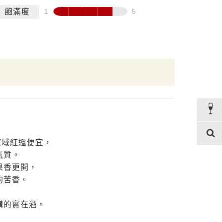
飽滿度
廣域紅還便宜，
氣質。
果香更開，
的苦香。
購的實在酒。