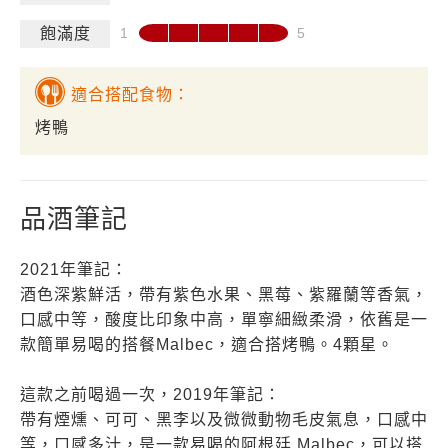
飽滿度
適合搭配食物：
烤鴨
品酒筆記
2021年筆記：
酒色深紫鮮活，帶有紫色水果、黑莓、紫羅蘭等香氣，
口感中等，酸度比印象中高，單寧細緻柔滑，依舊是一
款簡單易喝的搭餐Malbec，適合搭烤鴨。4顆星。
這款之前喝過一次，2019年筆記：
帶有煙燻、可可、黑李以及微微動物毛皮氣息，口感中
等，口感多汁，是一款易喝的阿根廷 Malbec，可以搭