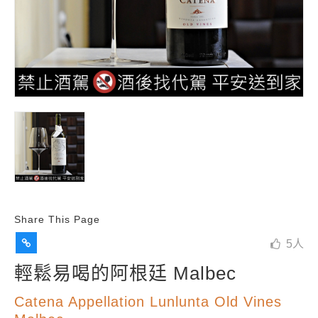
Share This Page
5
人
輕鬆易喝的阿根廷 Malbec
Catena Appellation Lunlunta Old Vines