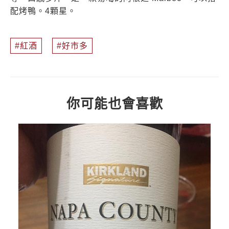
配烤鴨。4顆星。
紅酒
好市多
你可能也會喜歡