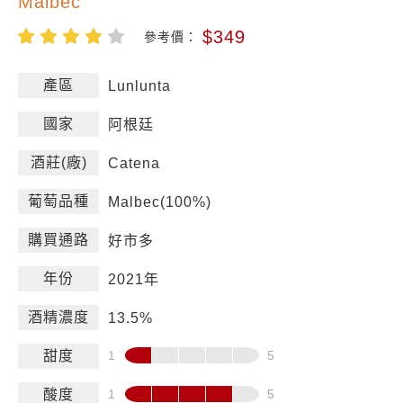
Malbec
$349
參考價：
產區
Lunlunta
國家
阿根廷
酒莊(廠)
Catena
葡萄品種
Malbec(100%)
購買通路
好市多
年份
2021年
酒精濃度
13.5%
甜度
酸度