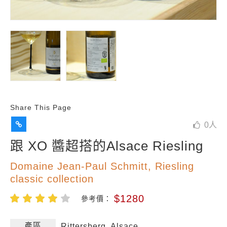
Share This Page
0
人
跟 XO 醬超搭的Alsace Riesling
Domaine Jean-Paul Schmitt, Riesling
classic collection
$1280
參考價：
產區
Rittersberg, Alsace