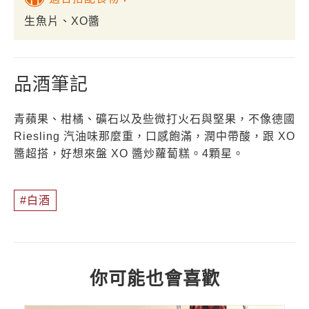
生魚片、XO醬
品酒筆記
青蘋果、柑橘、礦石以及些微打火石與堅果，不像德國
Riesling 汽油味那麼重，口感飽滿，潤中帶酸，跟 XO
醬超搭，好想來盤 XO 醬炒蘿蔔糕。4顆星。
白酒
你可能也會喜歡