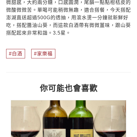
微甜感，大約兩分糖，口感圓潤，尾韻一點點柑桔皮的
微酸微微苦。單喝可能稍微無趣，適合搭餐，今天搭配
澎湖直送超過500G的透抽，用滾水燙一分鐘就新鮮好
吃，搭配醬油山葵，而這款白酒帶有微微薑味，跟山葵
搭配起來非常和諧。3.5星。
白酒
家樂福
你可能也會喜歡