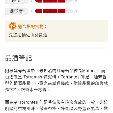
酸度
飽滿度
適合搭配食物：
先燙透抽佐山葵醬油
品酒筆記
阿根廷葡萄酒中，最知名的紅葡萄品種是Malbec，而
白酒就是 Torrontes 特濃情，Torrontes 算是一種芳香
型的葡萄品種，小資之前試過幾款，對這品種的印象就
是“香”，跟香水一樣香。
而這款 Torrontes 則是香氣沒有這麼奔放的一款，比較
明顯的柑橘風味，帶些杏桃、蜂蜜以及野薑花氣息，微