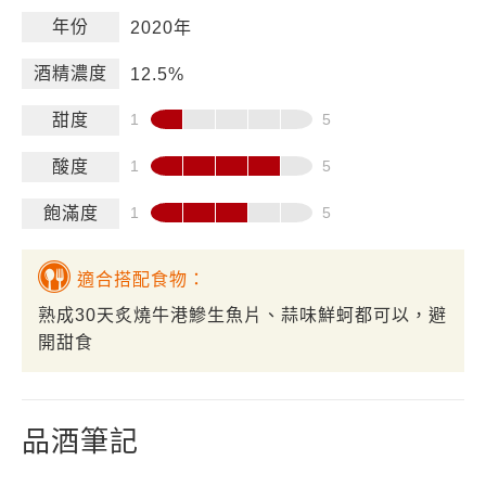
年份
2020年
酒精濃度
12.5%
甜度
酸度
飽滿度
適合搭配食物：
熟成30天炙燒牛港鰺生魚片、蒜味鮮蚵都可以，避
開甜食
品酒筆記