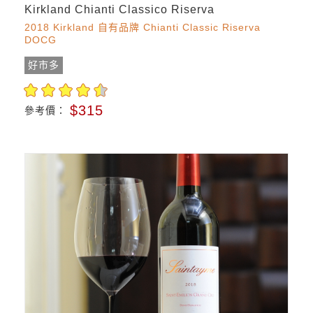
Kirkland Chianti Classico Riserva
2018 Kirkland 自有品牌 Chianti Classic Riserva
DOCG
好市多
$315
參考價：