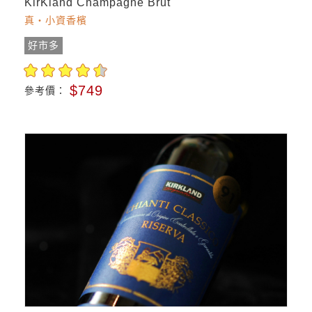
KirKland Champagne Brut
真・小資香檳
好市多
$749
參考價：