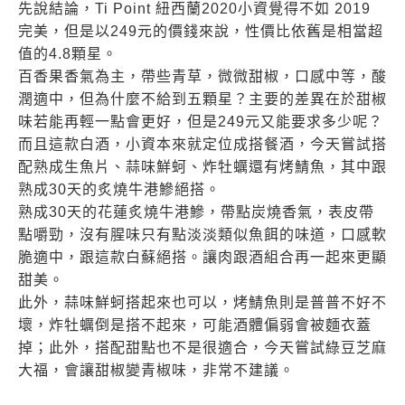
先說結論，Ti Point 紐西蘭2020小資覺得不如 2019
完美，但是以249元的價錢來說，性價比依舊是相當超
值的4.8顆星。
百香果香氣為主，帶些青草，微微甜椒，口感中等，酸
潤適中，但為什麼不給到五顆星？主要的差異在於甜椒
味若能再輕一點會更好，但是249元又能要求多少呢？
而且這款白酒，小資本來就定位成搭餐酒，今天嘗試搭
配熟成生魚片、蒜味鮮蚵、炸牡蠣還有烤鯖魚，其中跟
熟成30天的炙燒牛港鰺絕搭。
熟成30天的花蓮炙燒牛港鰺，帶點炭燒香氣，表皮帶
點嚼勁，沒有腥味只有點淡淡類似魚餌的味道，口感軟
脆適中，跟這款白蘇絕搭。讓肉跟酒組合再一起來更顯
甜美。
此外，蒜味鮮蚵搭起來也可以，烤鯖魚則是普普不好不
壞，炸牡蠣倒是搭不起來，可能酒體偏弱會被麵衣蓋
掉；此外，搭配甜點也不是很適合，今天嘗試綠豆芝麻
大福，會讓甜椒變青椒味，非常不建議。