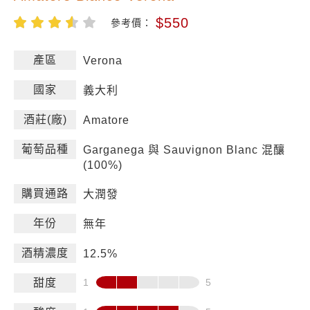
$550
參考價：
產區
Verona
國家
義大利
酒莊(廠)
Amatore
葡萄品種
Garganega 與 Sauvignon Blanc 混釀
(100%)
購買通路
大潤發
年份
無年
酒精濃度
12.5%
甜度