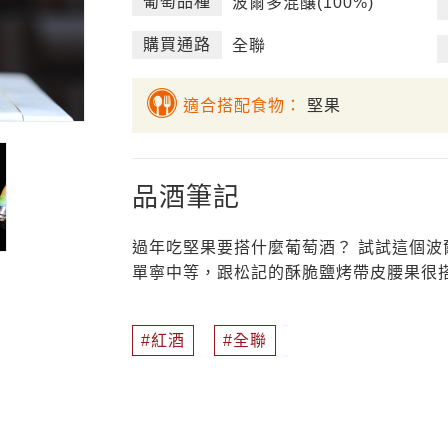
葡萄品種
波爾多混釀(100%)
購買通路
全聯
適合搭配食物：
堅果
品酒筆記
過年吃堅果要搭什麼葡萄酒？ 試試這個
單寧中等，跟松記的酥脆鹽烤帶皮腰果很
紅酒
全聯