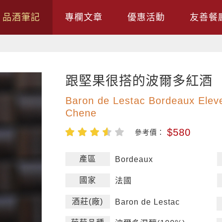
品酒筆記
專欄文章
優惠活動
友善餐
跟堅果很搭的波爾多紅酒
Baron de Lestac Bordeaux Elev
Chene
$580
參考價：
產區
Bordeaux
國家
法國
酒莊(廠)
Baron de Lestac