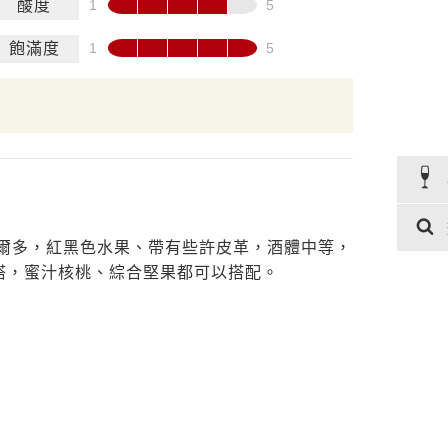
酸度
飽滿度
波爾多，紅黑色水果、帶有些許皮革，酒體中等，
搭，蜜汁核桃、綜合堅果都可以搭配。