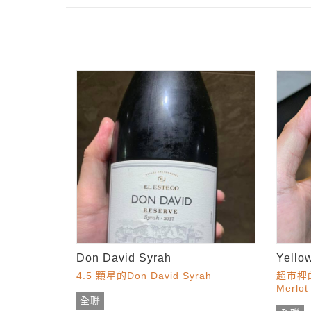
Don David Syrah
Yellow
4.5 顆星的Don David Syrah
超市裡的
Merlot
全聯