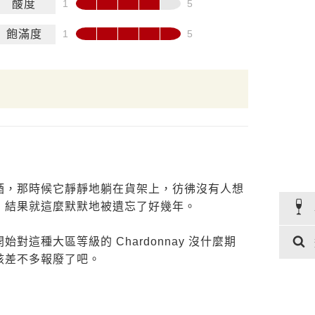
酸度
飽滿度
酒，那時候它靜靜地躺在貨架上，彷彿沒有人想
，結果就這麼默默地被遺忘了好幾年。
這種大區等級的 Chardonnay 沒什麼期
該差不多報廢了吧。