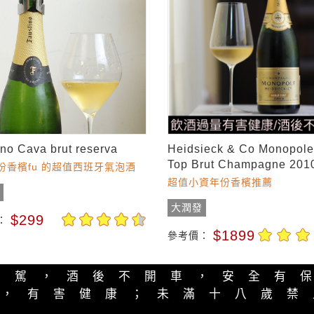
ino Cava brut reserva
Heidsieck & Co Monopole
Top Brut Champagne 201
份香檳fu 的超值西班牙氣泡酒
超值小資年份香檳推薦
發
大潤發
$299
：
$1899
參考價：
酒駕，酒後不開車，安全有
量，有害健康；未滿十八歲禁