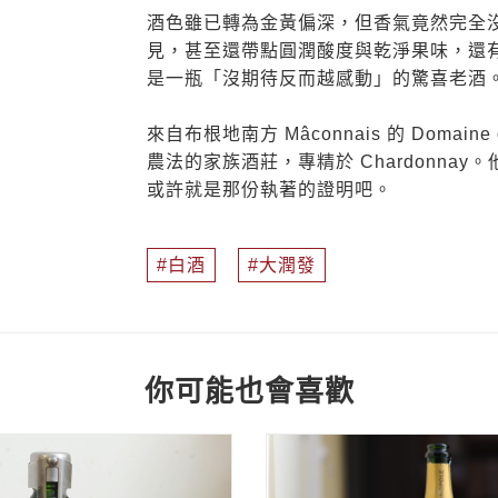
酒色雖已轉為金黃偏深，但香氣竟然完全
見，甚至還帶點圓潤酸度與乾淨果味，還
是一瓶「沒期待反而越感動」的驚喜老酒
來自布根地南方 Mâconnais 的 Domaine 
農法的家族酒莊，專精於 Chardonn
或許就是那份執著的證明吧。
白酒
大潤發
你可能也會喜歡