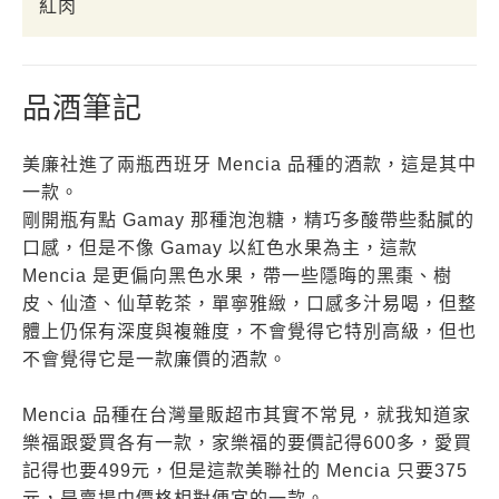
紅肉
品酒筆記
美廉社進了兩瓶西班牙 Mencia 品種的酒款，這是其中
一款。
剛開瓶有點 Gamay 那種泡泡糖，精巧多酸帶些黏膩的
口感，但是不像 Gamay 以紅色水果為主，這款
Mencia 是更偏向黑色水果，帶一些隱晦的黑棗、樹
皮、仙渣、仙草乾茶，單寧雅緻，口感多汁易喝，但整
體上仍保有深度與複雜度，不會覺得它特別高級，但也
不會覺得它是一款廉價的酒款。
Mencia 品種在台灣量販超市其實不常見，就我知道家
樂福跟愛買各有一款，家樂福的要價記得600多，愛買
記得也要499元，但是這款美聯社的 Mencia 只要375
元，是賣場中價格相對便宜的一款。