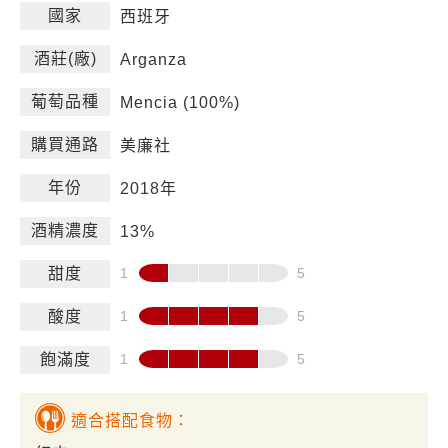
國家
西班牙
酒莊(廠)
Arganza
葡萄品種
Mencia (100%)
購買通路
美廉社
年份
2018年
酒精濃度
13%
甜度
酸度
飽滿度
適合搭配食物：