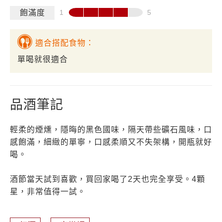
飽滿度
適合搭配食物：
單喝就很適合
品酒筆記
輕柔的煙燻，隱晦的黑色國味，隔天帶些礦石風味，口
感飽滿，細緻的單寧，口感柔順又不失架構，開瓶就好
喝。
酒節當天試到喜歡，買回家喝了2天也完全享受。4顆
星，非常值得一試。