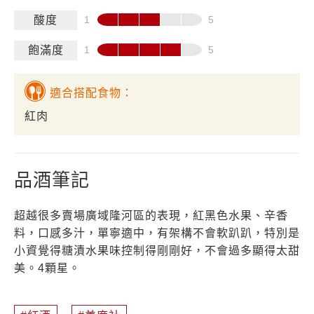
酸度
飽滿度
適合搭配食物：
紅肉
品酒筆記
超越很多賣場廣域隆河區的表現，紅黑色水果、辛香
料，口感多汁，單寧適中，有架構不會軟趴趴，特別是
小資覺得糖漬水果味控制得剛剛好，不會過多顯得太甜
美。4顆星。