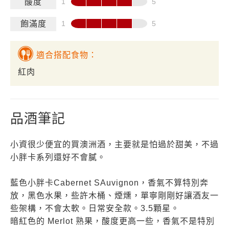
酸度
飽滿度
適合搭配食物：
紅肉
品酒筆記
小資很少便宜的買澳洲酒，主要就是怕過於甜美，不過
小胖卡系列還好不會膩。
藍色小胖卡Cabernet SAuvignon，香氣不算特別奔
放，黑色水果，些許木桶、煙燻，單寧剛剛好讓酒友一
些架構，不會太軟。日常安全款。3.5顆星。
暗紅色的 Merlot 熟果，酸度更高一些，香氣不是特別