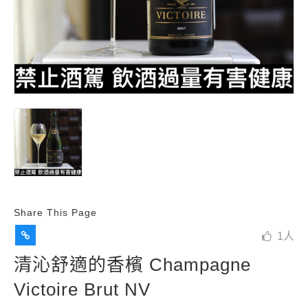
Share This Page
1
人
清沁舒適的香檳 Champagne
Victoire Brut NV