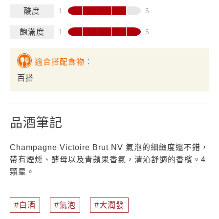
酸度
飽滿度
適合搭配食物：
百搭
品酒筆記
Champagne Victoire Brut NV 氣泡的細緻度還不錯，
帶有煙燻、酵母以及青蘋果香氣，清沁舒適的香檳。4
顆星。
白酒
氣泡
大潤發