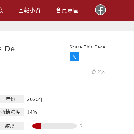
廳
回報小資
會員專區
 De
Share This Page
2
人
年份
2020年
酒精濃度
14%
甜度