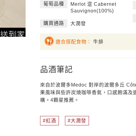
葡萄品種
Merlot 混 Cabernet
Sauvignon(100%)
購買通路
大潤發
適合搭配食物：
牛排
品酒筆記
來自於波爾多Medoc 對岸的波爾多丘 Côt
果風味與些許炭燒咖啡香氣，口感飽滿及
構。4顆星推薦。
紅酒
大潤發