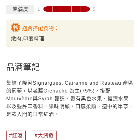
飽滿度
適合搭配食物：
燉肉,印度料理
品酒筆記
集結了隆河Signargues, Cairanne and Rasteau 產區
的葡萄，以老藤Grenache 為主(75%)，搭配
Mourvèdre與Syrah 釀造，帶有黑色水果、糖漬水果
以及些許辛香料，果味明顯，口感柔順，適中的單寧，
是款入門的日常紅酒。
紅酒
大潤發