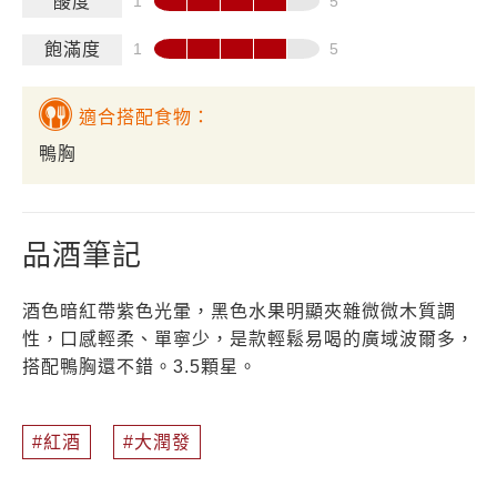
酸度
飽滿度
適合搭配食物：
鴨胸
品酒筆記
酒色暗紅帶紫色光暈，黑色水果明顯夾雜微微木質調
性，口感輕柔、單寧少，是款輕鬆易喝的廣域波爾多，
搭配鴨胸還不錯。3.5顆星。
紅酒
大潤發