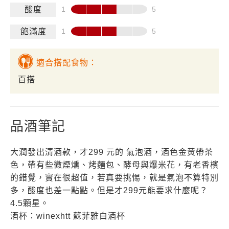
酸度
飽滿度
適合搭配食物：
百搭
品酒筆記
大潤發出清酒款，才299 元的 氣泡酒，酒色金黃帶茶
色，帶有些微煙燻、烤麵包、酵母與爆米花，有老香檳
的錯覺，實在很超值，若真要挑惕，就是氣泡不算特別
多，酸度也差一點點。但是才299元能要求什麼呢？
4.5顆星。
酒杯：winexhtt 蘇菲雅白酒杯