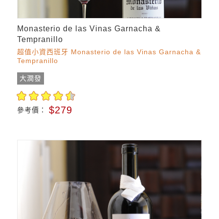
Monasterio de las Vinas Garnacha &
Tempranillo
超值小資西班牙 Monasterio de las Vinas Garnacha &
Tempranillo
大潤發
$279
參考價：