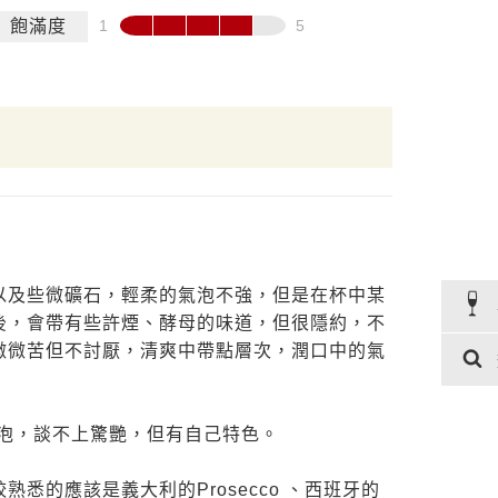
飽滿度
以及些微礦石，輕柔的氣泡不強，但是在杯中某
後，會帶有些許煙、酵母的味道，但很隱約，不
微微苦但不討厭，清爽中帶點層次，潤口中的氣
氣泡，談不上驚艷，但有自己特色。
悉的應該是義大利的Prosecco 、西班牙的