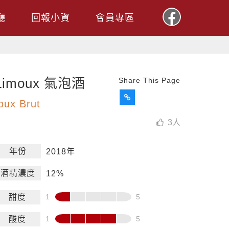
廳
回報小資
會員專區
moux 氣泡酒
Share This Page
oux Brut
3
人
年份
2018年
酒精濃度
12%
甜度
酸度