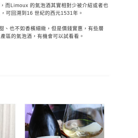
ant，而Limoux 的氣泡酒其實相對少被介紹或者也
，可回溯到16 世紀的西元1531年。
cco 甜、也不如香檳細緻，但是價錢實惠，有些層
x 產區的氣泡酒，有機會可以試看看。