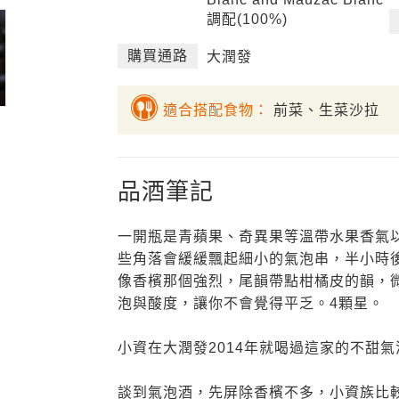
調配(100%)
購買通路
大潤發
適合搭配食物：
前菜、生菜沙拉
品酒筆記
一開瓶是青蘋果、奇異果等溫帶水果香氣
些角落會緩緩飄起細小的氣泡串，半小時
像香檳那個強烈，尾韻帶點柑橘皮的韻，
泡與酸度，讓你不會覺得平乏。4顆星。
小資在大潤發2014年就喝過這家的不甜
談到氣泡酒，先屏除香檳不多，小資族比較熟