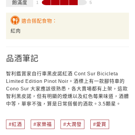
飽滿度
適合搭配食物：
紅肉
品酒筆記
智利鑑賞家自行車黑皮諾紅酒 Cont Sur Bicicleta
Limited Edition Pinot Noir。酒標上有一款腳特車的
Cono Sur 大家應該很熟悉，各大賣場都有上架，這款
智利黑皮諾，但有明顯的煙燻以及紅色莓果味道，酒體
中等，單寧不強，算是日常搭餐的酒款。3.5顆星。
紅酒
家樂福
大潤發
愛買