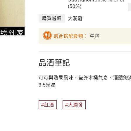
(50%)
購買通路
大潤發
適合搭配食物：
牛排
品酒筆記
可可與熟果風味，些許木桶氣息，酒體飽
3.5顆星
紅酒
大潤發