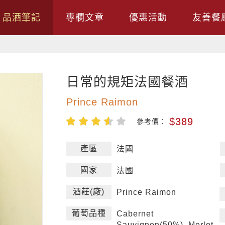
品酒筆記
專欄文章
優惠活動
友善餐
日常的規矩法國餐酒
Prince Raimon
$389
參考價：
產區
法國
國家
法國
酒莊(廠)
Prince Raimon
葡萄品種
Cabernet
Sauvignon(50%) ,Merlot