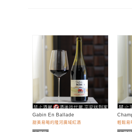
Gabin En Ballade
Champ
甜美易喝的隆河廣域紅酒
輕鬆易