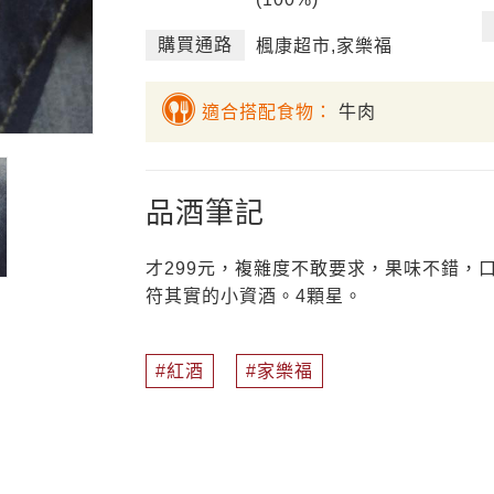
購買通路
楓康超市,家樂福
適合搭配食物：
牛肉
品酒筆記
才299元，複雜度不敢要求，果味不錯，
符其實的小資酒。4顆星。
紅酒
家樂福