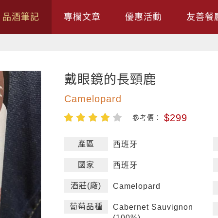
品酒筆記
專欄文章
優惠活動
友善餐
戴眼鏡的長頸鹿
Camelopard
$299
參考價：
產區
西班牙
國家
西班牙
酒莊(廠)
Camelopard
葡萄品種
Cabernet Sauvignon
(100%)