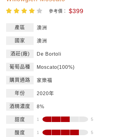
$399
參考價：
產區
澳洲
國家
澳洲
酒莊(廠)
De Bortoli
葡萄品種
Moscato(100%)
購買通路
家樂福
年份
2020年
酒精濃度
8%
甜度
酸度