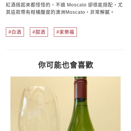
紅酒搭起來都怪怪的，不過 Moscato 卻很能搭配，尤
其這款帶有柑橘酸度的澳洲Moscato，非常解膩。
白酒
甜酒
家樂福
你可能也會喜歡