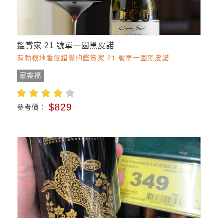
鑑賞家 21 號單一園黑皮諾
有勃根地香氣錯覺的鑑賞家 21 號單一園黑皮諾
家樂福
$829
參考價：