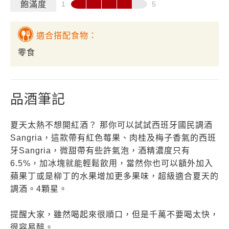
飽滿度
適合搭配食物：
零食
品酒筆記
夏天太熱不想開紅酒？ 那你可以試試西班牙國民調酒
Sangria，這款帶有紅色莓果、肉桂及梅子香氣的西班
牙Sangria，微甜帶有些許氣泡，酒精濃度只有
6.5%，加冰塊就能輕鬆飲用，當然你也可以額外加入
蘋果丁或是柳丁的水果增加更多果味，超級適合夏天的
調酒。4顆星。
提醒大家，雖然喝起來很順口，但是千萬不要喝太快，
很容易醉。