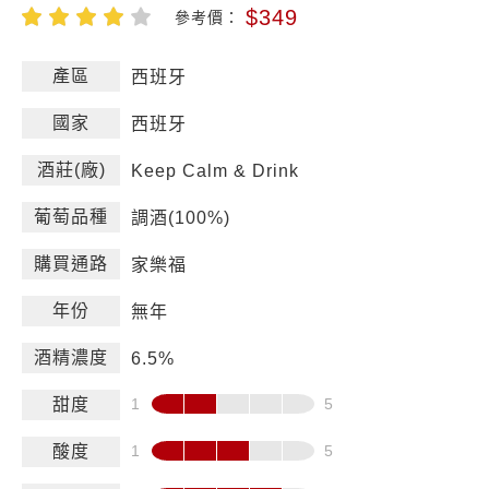
$349
參考價：
產區
西班牙
國家
西班牙
酒莊(廠)
Keep Calm & Drink
葡萄品種
調酒(100%)
購買通路
家樂福
年份
無年
酒精濃度
6.5%
甜度
酸度