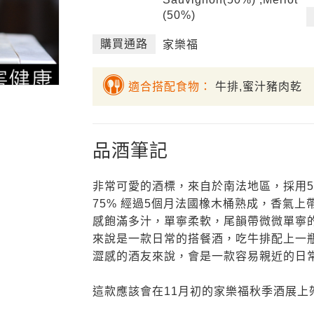
(50%)
購買通路
家樂福
適合搭配食物：
牛排,蜜汁豬肉乾
品酒筆記
非常可愛的酒標，來自於南法地區，採用50%
75% 經過5個月法國橡木桶熟成，香氣
感飽滿多汁，單寧柔軟，尾韻帶微微單寧
來說是一款日常的搭餐酒，吃牛排配上一
澀感的酒友來說，會是一款容易親近的日常
這款應該會在11月初的家樂福秋季酒展上