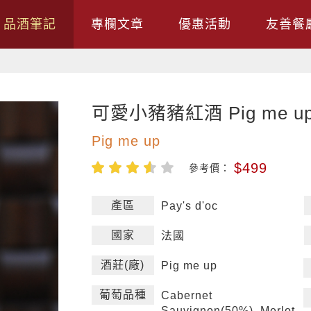
品酒筆記
專欄文章
優惠活動
友善餐
可愛小豬豬紅酒 Pig me up
Pig me up
$499
參考價：
產區
Pay's d'oc
國家
法國
酒莊(廠)
Pig me up
葡萄品種
Cabernet
Sauvignon(50%) ,Merlot