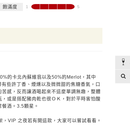
飽滿度
的卡北內蘇維翁以及50%的Merlot，其中
上帶有些許丁香、煙燻以及微微甜的焦糖香氣，口
的苦感，反而讓酒喝起來不這麼單調無趣，整體
瓶，或是搭配豬肉乾也很ＯＫ，對於平時害怕酸
餐酒。3.5顆星。
架，VIP 之夜若有開這款，大家可以嘗試看看。