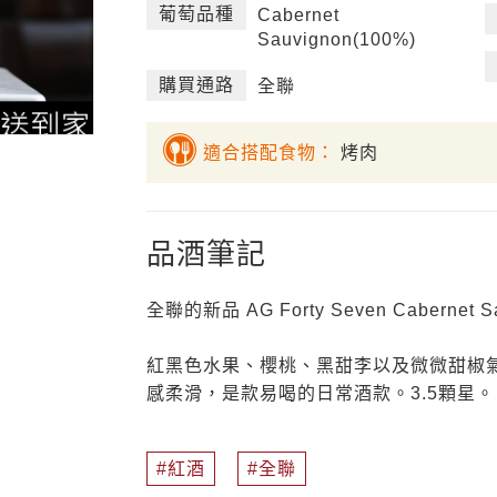
葡萄品種
Cabernet
Sauvignon(100%)
購買通路
全聯
適合搭配食物：
烤肉
品酒筆記
全聯的新品 AG Forty Seven Cabernet S
紅黑色水果、櫻桃、黑甜李以及微微甜椒
感柔滑，是款易喝的日常酒款。3.5顆星。
紅酒
全聯