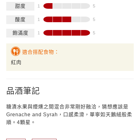
甜度
酸度
飽滿度
適合搭配食物：
紅肉
品酒筆記
糖漬水果與煙燻之間混合非常剛好融洽，猜想應該是
Grenache and Syrah，口感柔滑，單寧如天鵝絨般柔
順。4顆星。