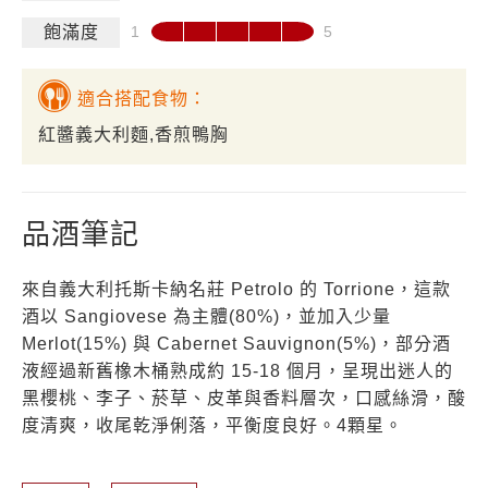
飽滿度
適合搭配食物：
紅醬義大利麵,香煎鴨胸
品酒筆記
來自義大利托斯卡納名莊 Petrolo 的 Torrione，這款
酒以 Sangiovese 為主體(80%)，並加入少量
Merlot(15%) 與 Cabernet Sauvignon(5%)，部分酒
液經過新舊橡木桶熟成約 15-18 個月，呈現出迷人的
黑櫻桃、李子、菸草、皮革與香料層次，口感絲滑，酸
度清爽，收尾乾淨俐落，平衡度良好。4顆星。